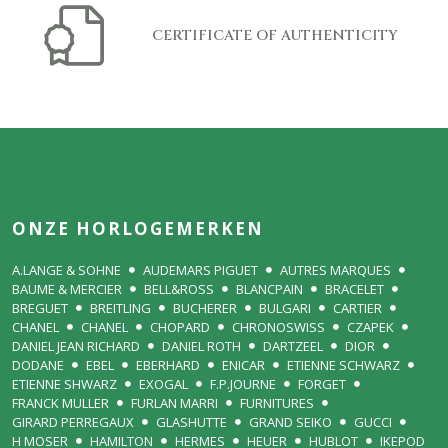
CERTIFICATE OF AUTHENTICITY
ONZE HORLOGEMERKEN
A.LANGE & SOHNE
AUDEMARS PIGUET
AUTRES MARQUES
BAUME & MERCIER
BELL&ROSS
BLANCPAIN
BRACELET
BREGUET
BREITLING
BUCHERER
BULGARI
CARTIER
CHANEL
CHANEL
CHOPARD
CHRONOSWISS
CZAPEK
DANIEL JEAN RICHARD
DANIEL ROTH
DARTZEEL
DIOR
DODANE
EBEL
EBERHARD
ENICAR
ETIENNE SCHWARZ
ETIENNE SHWARZ
EXOGAL
F.P.JOURNE
FORGET
FRANCK MULLER
FURLAN MARRI
FURNITURES
GIRARD PERREGAUX
GLASHUTTE
GRAND SEIKO
GUCCI
H MOSER
HAMILTON
HERMES
HEUER
HUBLOT
IKEPOD