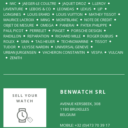
IWC
JAEGER-LE COULTRE
JAQUET DROZ
L.LEROY
LAVENTURE
LEBOIS & CO
LEONIDAS
LEXUS
LIP
LONGINES
LOUIS ERARD
LOUIS VUITTON
MATHEY TISSOT
MAURICE LACROIX
MING
MONTBLANC
NOTE DE CREDIT
OBJET DE MESURE
OMEGA
PANERAI
PATEK PHILIPPE
PAUL PICOT
PERRELET
PIAGET
PORSCHE DESIGN
RAIDILLON
REPARATION
RICHARD MILLE
ROGER DUBUIS
ROLEX
SINN
TAG HEUER
TECHNOMARINE
TISSOT
TUDOR
ULYSSE NARDIN
UNIVERSAL GENEVE
URBAN JURGENSEN
VACHERON CONSTANTIN
VESPA
VULCAIN
ZENITH
BENWATCH SRL
SELL YOUR
WATCH
AVENUE KERSBEEK, 308
1180 BRUXELLES
BELGIUM
MOBILE: +32 (0)473 70 39 17