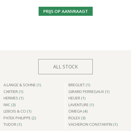
PRIJS OP AANVRAAGT
ALL STOCK
A.LANGE & SOHNE (
1
)
BREGUET (
1
)
CARTIER (
1
)
GIRARD PERREGAUX (
1
)
HERMES (
1
)
HEUER (
1
)
IWC (
3
)
LAVENTURE (
1
)
LEBOIS & CO (
1
)
OMEGA (
4
)
PATEK PHILIPPE (
2
)
ROLEX (
3
)
TUDOR (
1
)
VACHERON CONSTANTIN (
1
)