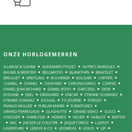
ONZE HORLOGEMERKEN
A.LANGE & SOHNE
AUDEMARS PIGUET
AUTRES MARQUES
BAUME & MERCIER
BELL&ROSS
BLANCPAIN
BRACELET
BREGUET
BREITLING
BUCHERER
BULGARI
CARTIER
CHANEL
CHANEL
CHOPARD
CHRONOSWISS
CZAPEK
DANIEL JEAN RICHARD
DANIEL ROTH
DARTZEEL
DIOR
DODANE
EBEL
EBERHARD
ENICAR
ETIENNE SCHWARZ
ETIENNE SHWARZ
EXOGAL
F.P.JOURNE
FORGET
FRANCK MULLER
FURLAN MARRI
FURNITURES
GIRARD PERREGAUX
GLASHUTTE
GRAND SEIKO
GUCCI
H MOSER
HAMILTON
HERMES
HEUER
HUBLOT
IKEPOD
IWC
JAEGER-LE COULTRE
JAQUET DROZ
L.LEROY
LAVENTURE
LEBOIS & CO
LEONIDAS
LEXUS
LIP