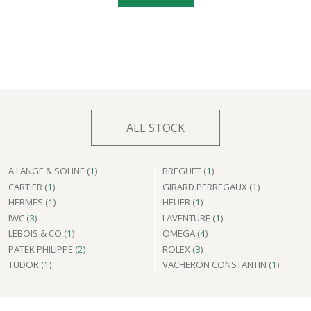
ALL STOCK
A.LANGE & SOHNE (
1
)
BREGUET (
1
)
CARTIER (
1
)
GIRARD PERREGAUX (
1
)
HERMES (
1
)
HEUER (
1
)
IWC (
3
)
LAVENTURE (
1
)
LEBOIS & CO (
1
)
OMEGA (
4
)
PATEK PHILIPPE (
2
)
ROLEX (
3
)
TUDOR (
1
)
VACHERON CONSTANTIN (
1
)