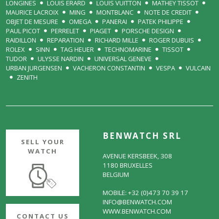
LONGINES
LOUIS ERARD
LOUIS VUITTON
MATHEY TISSOT
MAURICE LACROIX
MING
MONTBLANC
NOTE DE CREDIT
OBJET DE MESURE
OMEGA
PANERAI
PATEK PHILIPPE
PAUL PICOT
PERRELET
PIAGET
PORSCHE DESIGN
RAIDILLON
REPARATION
RICHARD MILLE
ROGER DUBUIS
ROLEX
SINN
TAG HEUER
TECHNOMARINE
TISSOT
TUDOR
ULYSSE NARDIN
UNIVERSAL GENEVE
URBAN JURGENSEN
VACHERON CONSTANTIN
VESPA
VULCAIN
ZENITH
BENWATCH SRL
SELL YOUR
WATCH
AVENUE KERSBEEK, 308
1180 BRUXELLES
BELGIUM
MOBILE: +32 (0)473 70 39 17
INFO@BENWATCH.COM
WWW.BENWATCH.COM
CONTACT US