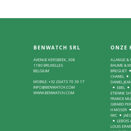
BENWATCH SRL
ONZE 
AVENUE KERSBEEK, 308
A.LANGE &
1180 BRUXELLES
BAUME & M
BELGIUM
BREGUET
CHANEL
MOBILE: +32 (0)473 70 39 17
DANIEL JEA
INFO@BENWATCH.COM
EBEL
WWW.BENWATCH.COM
ETIENNE S
FRANCK MU
GIRARD PE
H MOSER
IWC
JAE
LEBOIS 
LOUIS ERA