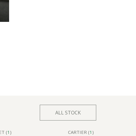
ALL STOCK
T (
1
)
CARTIER (
1
)