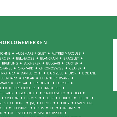
HORLOGEMERKEN
 SOHNE
AUDEMARS PIGUET
AUTRES MARQUES
ERCIER
BELL&ROSS
BLANCPAIN
BRACELET
BREITLING
BUCHERER
BULGARI
CARTIER
CHANEL
CHOPARD
CHRONOSWISS
CZAPEK
N RICHARD
DANIEL ROTH
DARTZEEL
DIOR
DODANE
EBERHARD
ENICAR
ETIENNE SCHWARZ
HWARZ
EXOGAL
F.P.JOURNE
FORGET
LLER
FURLAN MARRI
FURNITURES
RREGAUX
GLASHUTTE
GRAND SEIKO
GUCCI
HAMILTON
HERMES
HEUER
HUBLOT
IKEPOD
GER-LE COULTRE
JAQUET DROZ
L.LEROY
LAVENTURE
& CO
LEONIDAS
LEXUS
LIP
LONGINES
RD
LOUIS VUITTON
MATHEY TISSOT