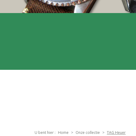
U bent hier :
Home
Onze collectie
TAG Heuer