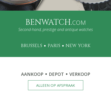
BENWATCH.
COM
Second-hand, prestige and antique watches
BRUSSELS
PARIS
NEW YORK
AANKOOP
DEPOT
VERKOOP
ALLEEN OP AFSPRAAK