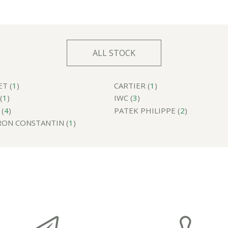
ALL STOCK
T (
1
)
CARTIER (
1
)
(
1
)
IWC (
3
)
(
4
)
PATEK PHILIPPE (
2
)
ON CONSTANTIN (
1
)