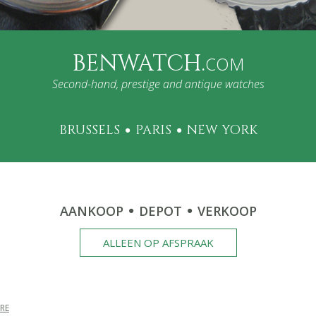
BENWATCH.
COM
Second-hand, prestige and antique watches
BRUSSELS
PARIS
NEW YORK
AANKOOP
DEPOT
VERKOOP
ALLEEN OP AFSPRAAK
TRE