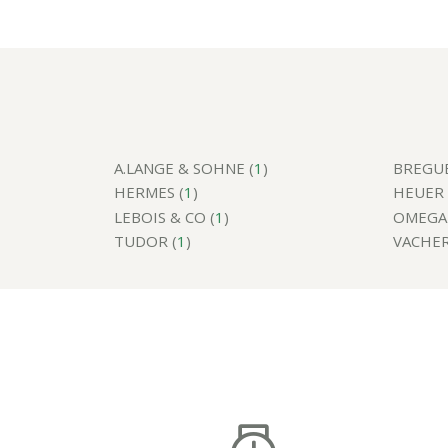
A.LANGE & SOHNE (
1
)
BREGUE
HERMES (
1
)
HEUER 
LEBOIS & CO (
1
)
OMEGA 
TUDOR (
1
)
VACHER