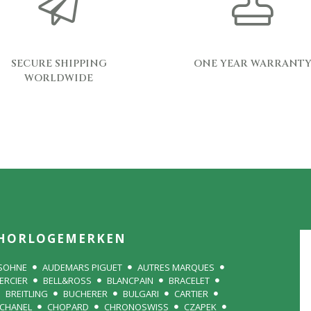
SECURE SHIPPING
ONE YEAR WARRANT
WORLDWIDE
HORLOGEMERKEN
 SOHNE
AUDEMARS PIGUET
AUTRES MARQUES
ERCIER
BELL&ROSS
BLANCPAIN
BRACELET
BREITLING
BUCHERER
BULGARI
CARTIER
CHANEL
CHOPARD
CHRONOSWISS
CZAPEK