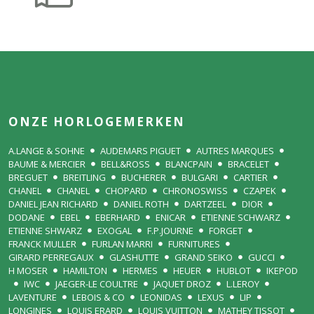
ONZE HORLOGEMERKEN
A.LANGE & SOHNE
AUDEMARS PIGUET
AUTRES MARQUES
BAUME & MERCIER
BELL&ROSS
BLANCPAIN
BRACELET
BREGUET
BREITLING
BUCHERER
BULGARI
CARTIER
CHANEL
CHANEL
CHOPARD
CHRONOSWISS
CZAPEK
DANIEL JEAN RICHARD
DANIEL ROTH
DARTZEEL
DIOR
DODANE
EBEL
EBERHARD
ENICAR
ETIENNE SCHWARZ
ETIENNE SHWARZ
EXOGAL
F.P.JOURNE
FORGET
FRANCK MULLER
FURLAN MARRI
FURNITURES
GIRARD PERREGAUX
GLASHUTTE
GRAND SEIKO
GUCCI
H MOSER
HAMILTON
HERMES
HEUER
HUBLOT
IKEPOD
IWC
JAEGER-LE COULTRE
JAQUET DROZ
L.LEROY
LAVENTURE
LEBOIS & CO
LEONIDAS
LEXUS
LIP
LONGINES
LOUIS ERARD
LOUIS VUITTON
MATHEY TISSOT