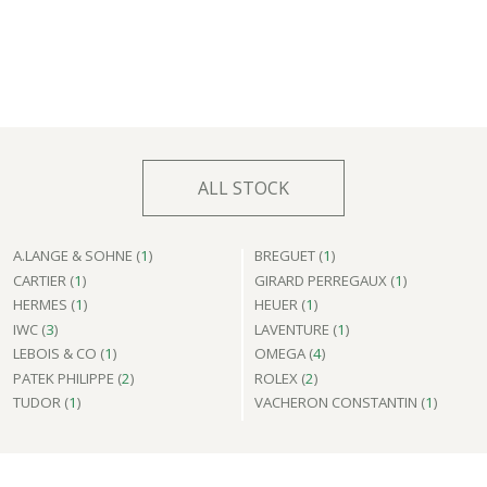
ALL STOCK
A.LANGE & SOHNE (
1
)
BREGUET (
1
)
CARTIER (
1
)
GIRARD PERREGAUX (
1
)
HERMES (
1
)
HEUER (
1
)
IWC (
3
)
LAVENTURE (
1
)
LEBOIS & CO (
1
)
OMEGA (
4
)
PATEK PHILIPPE (
2
)
ROLEX (
2
)
TUDOR (
1
)
VACHERON CONSTANTIN (
1
)