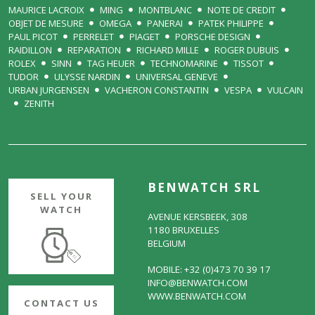
MAURICE LACROIX
MING
MONTBLANC
NOTE DE CREDIT
OBJET DE MESURE
OMEGA
PANERAI
PATEK PHILIPPE
PAUL PICOT
PERRELET
PIAGET
PORSCHE DESIGN
RAIDILLON
REPARATION
RICHARD MILLE
ROGER DUBUIS
ROLEX
SINN
TAG HEUER
TECHNOMARINE
TISSOT
TUDOR
ULYSSE NARDIN
UNIVERSAL GENEVE
URBAN JURGENSEN
VACHERON CONSTANTIN
VESPA
VULCAIN
ZENITH
BENWATCH SRL
SELL YOUR
WATCH
AVENUE KERSBEEK, 308
1180 BRUXELLES
BELGIUM
MOBILE: +32 (0)473 70 39 17
INFO@BENWATCH.COM
WWW.BENWATCH.COM
CONTACT US