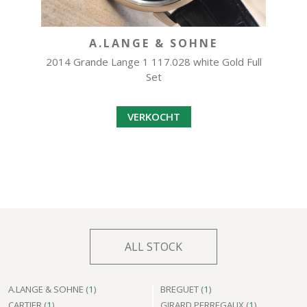
A.LANGE & SOHNE
2014 Grande Lange 1 117.028 white Gold Full
Set
VERKOCHT
ALL STOCK
A.LANGE & SOHNE (
1
)
BREGUET (
1
)
CARTIER (
1
)
GIRARD PERREGAUX (
1
)