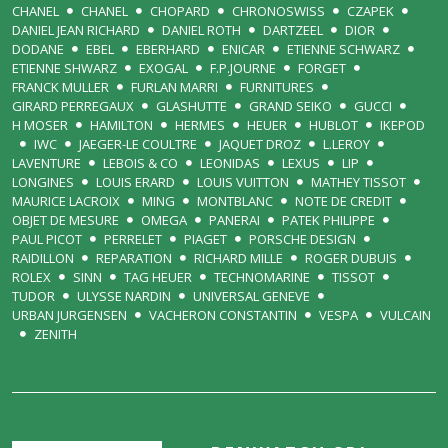
CHANEL
CHANEL
CHOPARD
CHRONOSWISS
CZAPEK
DANIEL JEAN RICHARD
DANIEL ROTH
DARTZEEL
DIOR
DODANE
EBEL
EBERHARD
ENICAR
ETIENNE SCHWARZ
ETIENNE SHWARZ
EXOGAL
F.P.JOURNE
FORGET
FRANCK MULLER
FURLAN MARRI
FURNITURES
GIRARD PERREGAUX
GLASHUTTE
GRAND SEIKO
GUCCI
H MOSER
HAMILTON
HERMES
HEUER
HUBLOT
IKEPOD
IWC
JAEGER-LE COULTRE
JAQUET DROZ
L.LEROY
LAVENTURE
LEBOIS & CO
LEONIDAS
LEXUS
LIP
LONGINES
LOUIS ERARD
LOUIS VUITTON
MATHEY TISSOT
MAURICE LACROIX
MING
MONTBLANC
NOTE DE CREDIT
OBJET DE MESURE
OMEGA
PANERAI
PATEK PHILIPPE
PAUL PICOT
PERRELET
PIAGET
PORSCHE DESIGN
RAIDILLON
REPARATION
RICHARD MILLE
ROGER DUBUIS
ROLEX
SINN
TAG HEUER
TECHNOMARINE
TISSOT
TUDOR
ULYSSE NARDIN
UNIVERSAL GENEVE
URBAN JURGENSEN
VACHERON CONSTANTIN
VESPA
VULCAIN
ZENITH