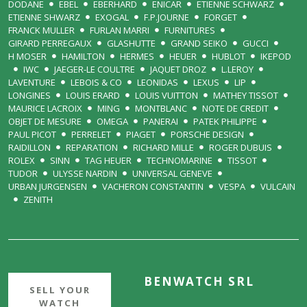
DODANE
EBEL
EBERHARD
ENICAR
ETIENNE SCHWARZ
ETIENNE SHWARZ
EXOGAL
F.P.JOURNE
FORGET
FRANCK MULLER
FURLAN MARRI
FURNITURES
GIRARD PERREGAUX
GLASHUTTE
GRAND SEIKO
GUCCI
H MOSER
HAMILTON
HERMES
HEUER
HUBLOT
IKEPOD
IWC
JAEGER-LE COULTRE
JAQUET DROZ
L.LEROY
LAVENTURE
LEBOIS & CO
LEONIDAS
LEXUS
LIP
LONGINES
LOUIS ERARD
LOUIS VUITTON
MATHEY TISSOT
MAURICE LACROIX
MING
MONTBLANC
NOTE DE CREDIT
OBJET DE MESURE
OMEGA
PANERAI
PATEK PHILIPPE
PAUL PICOT
PERRELET
PIAGET
PORSCHE DESIGN
RAIDILLON
REPARATION
RICHARD MILLE
ROGER DUBUIS
ROLEX
SINN
TAG HEUER
TECHNOMARINE
TISSOT
TUDOR
ULYSSE NARDIN
UNIVERSAL GENEVE
URBAN JURGENSEN
VACHERON CONSTANTIN
VESPA
VULCAIN
ZENITH
BENWATCH SRL
SELL YOUR
WATCH