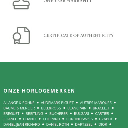
ONE YEAR WARRANTY
CERTIFICATE OF AUTHENTICITY
ONZE HORLOGEMERKEN
A.LANGE & SOHNE
AUDEMARS PIGUET
AUTRES MARQUES
BAUME & MERCIER
BELL&ROSS
BLANCPAIN
BRACELET
BREGUET
BREITLING
BUCHERER
BULGARI
CARTIER
CHANEL
CHANEL
CHOPARD
CHRONOSWISS
CZAPEK
DANIEL JEAN RICHARD
DANIEL ROTH
DARTZEEL
DIOR