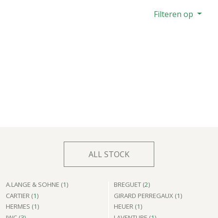
Filteren op
ALL STOCK
A.LANGE & SOHNE (
1
)
BREGUET (
2
)
CARTIER (
1
)
GIRARD PERREGAUX (
1
)
HERMES (
1
)
HEUER (
1
)
IWC (
3
)
LAVENTURE (
1
)