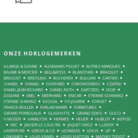
ONZE HORLOGEMERKEN
A.LANGE & SOHNE
AUDEMARS PIGUET
AUTRES MARQUES
BAUME & MERCIER
BELL&ROSS
BLANCPAIN
BRACELET
BREGUET
BREITLING
BUCHERER
BULGARI
CARTIER
CHANEL
CHANEL
CHOPARD
CHRONOSWISS
CZAPEK
DANIEL JEAN RICHARD
DANIEL ROTH
DARTZEEL
DIOR
DODANE
EBEL
EBERHARD
ENICAR
ETIENNE SCHWARZ
ETIENNE SHWARZ
EXOGAL
F.P.JOURNE
FORGET
FRANCK MULLER
FURLAN MARRI
FURNITURES
GIRARD PERREGAUX
GLASHUTTE
GRAND SEIKO
GUCCI
H MOSER
HAMILTON
HERMES
HEUER
HUBLOT
IKEPOD
IWC
JAEGER-LE COULTRE
JAQUET DROZ
L.LEROY
LAVENTURE
LEBOIS & CO
LEONIDAS
LEXUS
LIP
LONGINES
LOUIS ERARD
LOUIS VUITTON
MATHEY TISSOT