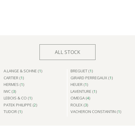
ALL STOCK
A.LANGE & SOHNE (
1
)
BREGUET (
1
)
CARTIER (
1
)
GIRARD PERREGAUX (
1
)
HERMES (
1
)
HEUER (
1
)
IWC (
3
)
LAVENTURE (
1
)
LEBOIS & CO (
1
)
OMEGA (
4
)
PATEK PHILIPPE (
2
)
ROLEX (
3
)
TUDOR (
1
)
VACHERON CONSTANTIN (
1
)