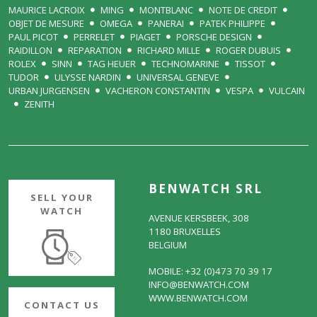
MAURICE LACROIX
MING
MONTBLANC
NOTE DE CREDIT
OBJET DE MESURE
OMEGA
PANERAI
PATEK PHILIPPE
PAUL PICOT
PERRELET
PIAGET
PORSCHE DESIGN
RAIDILLON
REPARATION
RICHARD MILLE
ROGER DUBUIS
ROLEX
SINN
TAG HEUER
TECHNOMARINE
TISSOT
TUDOR
ULYSSE NARDIN
UNIVERSAL GENEVE
URBAN JURGENSEN
VACHERON CONSTANTIN
VESPA
VULCAIN
ZENITH
BENWATCH SRL
SELL YOUR
WATCH
AVENUE KERSBEEK, 308
1180 BRUXELLES
BELGIUM
MOBILE: +32 (0)473 70 39 17
INFO@BENWATCH.COM
WWW.BENWATCH.COM
CONTACT US