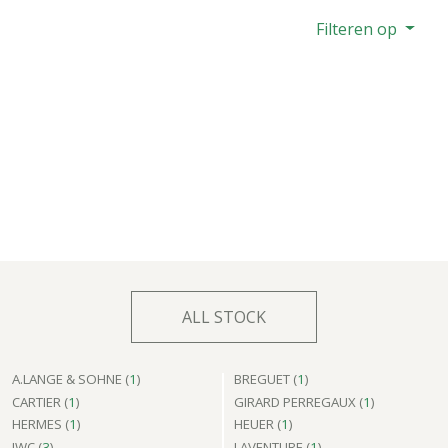
Filteren op
ALL STOCK
A.LANGE & SOHNE (
1
)
BREGUET (
1
)
CARTIER (
1
)
GIRARD PERREGAUX (
1
)
HERMES (
1
)
HEUER (
1
)
IWC (
3
)
LAVENTURE (
1
)