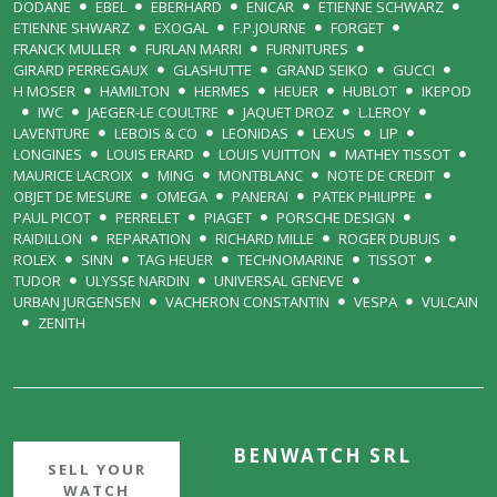
DODANE
EBEL
EBERHARD
ENICAR
ETIENNE SCHWARZ
ETIENNE SHWARZ
EXOGAL
F.P.JOURNE
FORGET
FRANCK MULLER
FURLAN MARRI
FURNITURES
GIRARD PERREGAUX
GLASHUTTE
GRAND SEIKO
GUCCI
H MOSER
HAMILTON
HERMES
HEUER
HUBLOT
IKEPOD
IWC
JAEGER-LE COULTRE
JAQUET DROZ
L.LEROY
LAVENTURE
LEBOIS & CO
LEONIDAS
LEXUS
LIP
LONGINES
LOUIS ERARD
LOUIS VUITTON
MATHEY TISSOT
MAURICE LACROIX
MING
MONTBLANC
NOTE DE CREDIT
OBJET DE MESURE
OMEGA
PANERAI
PATEK PHILIPPE
PAUL PICOT
PERRELET
PIAGET
PORSCHE DESIGN
RAIDILLON
REPARATION
RICHARD MILLE
ROGER DUBUIS
ROLEX
SINN
TAG HEUER
TECHNOMARINE
TISSOT
TUDOR
ULYSSE NARDIN
UNIVERSAL GENEVE
URBAN JURGENSEN
VACHERON CONSTANTIN
VESPA
VULCAIN
ZENITH
BENWATCH SRL
SELL YOUR
WATCH