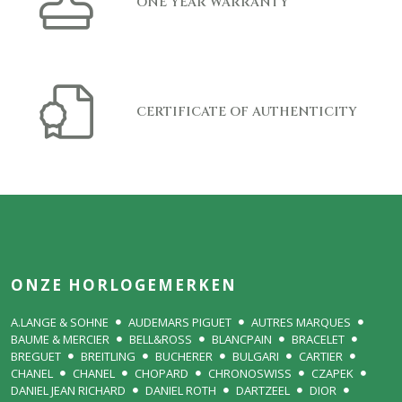
ONE YEAR WARRANTY
CERTIFICATE OF AUTHENTICITY
ONZE HORLOGEMERKEN
A.LANGE & SOHNE
AUDEMARS PIGUET
AUTRES MARQUES
BAUME & MERCIER
BELL&ROSS
BLANCPAIN
BRACELET
BREGUET
BREITLING
BUCHERER
BULGARI
CARTIER
CHANEL
CHANEL
CHOPARD
CHRONOSWISS
CZAPEK
DANIEL JEAN RICHARD
DANIEL ROTH
DARTZEEL
DIOR