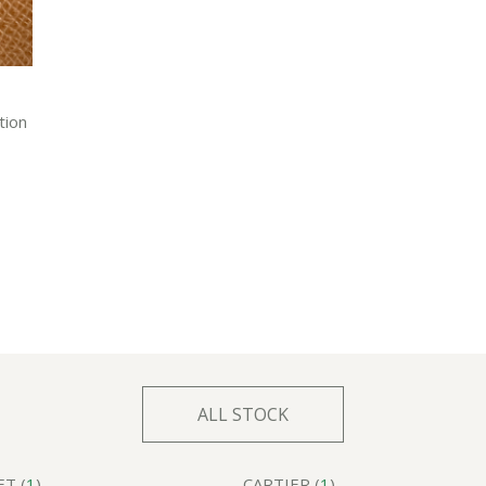
tion
ALL STOCK
T (
1
)
CARTIER (
1
)