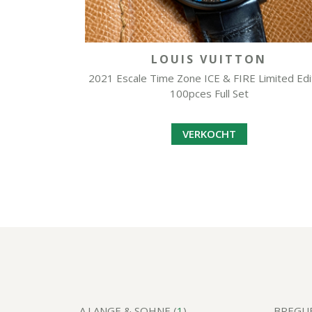
LOUIS VUITTON
2021 Escale Time Zone ICE & FIRE Limited Edi
100pces Full Set
VERKOCHT
A.LANGE & SOHNE (
1
)
BREGUE