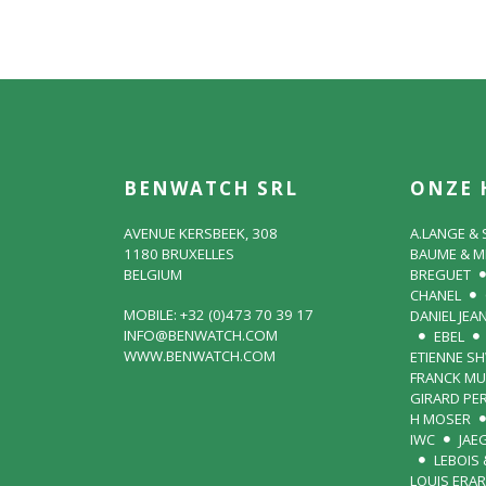
BENWATCH SRL
ONZE 
AVENUE KERSBEEK, 308
A.LANGE &
1180 BRUXELLES
BAUME & M
BELGIUM
BREGUET
CHANEL
MOBILE: +32 (0)473 70 39 17
DANIEL JEA
INFO@BENWATCH.COM
EBEL
WWW.BENWATCH.COM
ETIENNE S
FRANCK MU
GIRARD PE
H MOSER
IWC
JAE
LEBOIS 
LOUIS ERA