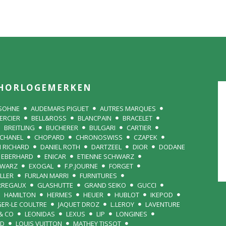
HORLOGEMERKEN
 SOHNE
AUDEMARS PIGUET
AUTRES MARQUES
ERCIER
BELL&ROSS
BLANCPAIN
BRACELET
BREITLING
BUCHERER
BULGARI
CARTIER
CHANEL
CHOPARD
CHRONOSWISS
CZAPEK
N RICHARD
DANIEL ROTH
DARTZEEL
DIOR
DODANE
EBERHARD
ENICAR
ETIENNE SCHWARZ
HWARZ
EXOGAL
F.P.JOURNE
FORGET
LLER
FURLAN MARRI
FURNITURES
RREGAUX
GLASHUTTE
GRAND SEIKO
GUCCI
HAMILTON
HERMES
HEUER
HUBLOT
IKEPOD
GER-LE COULTRE
JAQUET DROZ
L.LEROY
LAVENTURE
& CO
LEONIDAS
LEXUS
LIP
LONGINES
RD
LOUIS VUITTON
MATHEY TISSOT