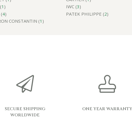
(
1
)
IWC (
3
)
(
4
)
PATEK PHILIPPE (
2
)
ON CONSTANTIN (
1
)
SECURE SHIPPING
ONE YEAR WARRANT
WORLDWIDE