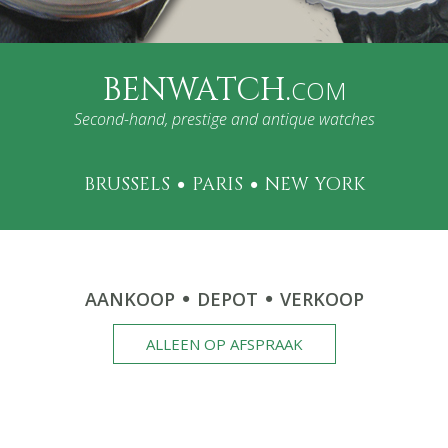
BENWATCH.
COM
Second-hand, prestige and antique watches
BRUSSELS
PARIS
NEW YORK
AANKOOP
DEPOT
VERKOOP
ALLEEN OP AFSPRAAK