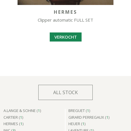
HERMES
Clipper automatic FULL SET
VERKOCHT
ALL STOCK
A.LANGE & SOHNE (
1
)
BREGUET (
1
)
CARTIER (
1
)
GIRARD PERREGAUX (
1
)
HERMES (
1
)
HEUER (
1
)
IWC (
3
)
LAVENTURE (
1
)