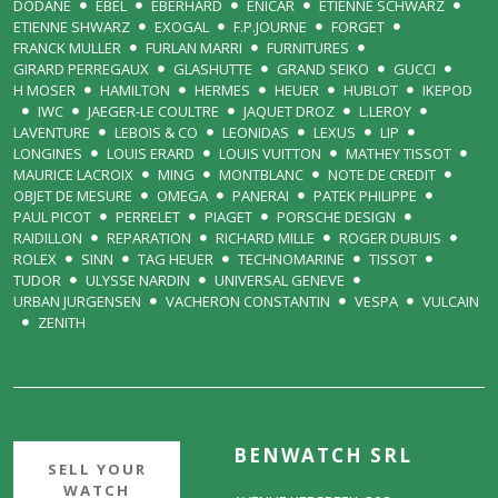
DODANE
EBEL
EBERHARD
ENICAR
ETIENNE SCHWARZ
ETIENNE SHWARZ
EXOGAL
F.P.JOURNE
FORGET
FRANCK MULLER
FURLAN MARRI
FURNITURES
GIRARD PERREGAUX
GLASHUTTE
GRAND SEIKO
GUCCI
H MOSER
HAMILTON
HERMES
HEUER
HUBLOT
IKEPOD
IWC
JAEGER-LE COULTRE
JAQUET DROZ
L.LEROY
LAVENTURE
LEBOIS & CO
LEONIDAS
LEXUS
LIP
LONGINES
LOUIS ERARD
LOUIS VUITTON
MATHEY TISSOT
MAURICE LACROIX
MING
MONTBLANC
NOTE DE CREDIT
OBJET DE MESURE
OMEGA
PANERAI
PATEK PHILIPPE
PAUL PICOT
PERRELET
PIAGET
PORSCHE DESIGN
RAIDILLON
REPARATION
RICHARD MILLE
ROGER DUBUIS
ROLEX
SINN
TAG HEUER
TECHNOMARINE
TISSOT
TUDOR
ULYSSE NARDIN
UNIVERSAL GENEVE
URBAN JURGENSEN
VACHERON CONSTANTIN
VESPA
VULCAIN
ZENITH
BENWATCH SRL
SELL YOUR
WATCH