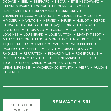
DODANE
EBEL
EBERHARD
ENICAR
ETIENNE SCHWARZ
ETIENNE SHWARZ
EXOGAL
F.P.JOURNE
FORGET
FRANCK MULLER
FURLAN MARRI
FURNITURES
GIRARD PERREGAUX
GLASHUTTE
GRAND SEIKO
GUCCI
H MOSER
HAMILTON
HERMES
HEUER
HUBLOT
IKEPOD
IWC
JAEGER-LE COULTRE
JAQUET DROZ
L.LEROY
LAVENTURE
LEBOIS & CO
LEONIDAS
LEXUS
LIP
LONGINES
LOUIS ERARD
LOUIS VUITTON
MATHEY TISSOT
MAURICE LACROIX
MING
MONTBLANC
NOTE DE CREDIT
OBJET DE MESURE
OMEGA
PANERAI
PATEK PHILIPPE
PAUL PICOT
PERRELET
PIAGET
PORSCHE DESIGN
RAIDILLON
REPARATION
RICHARD MILLE
ROGER DUBUIS
ROLEX
SINN
TAG HEUER
TECHNOMARINE
TISSOT
TUDOR
ULYSSE NARDIN
UNIVERSAL GENEVE
URBAN JURGENSEN
VACHERON CONSTANTIN
VESPA
VULCAIN
ZENITH
BENWATCH SRL
SELL YOUR
WATCH