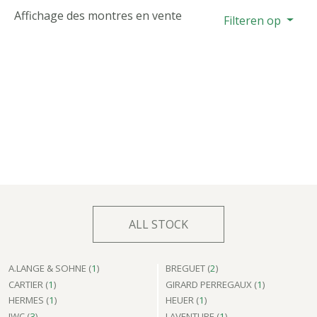
Affichage des montres en vente
Filteren op
ALL STOCK
A.LANGE & SOHNE (
1
)
BREGUET (
2
)
CARTIER (
1
)
GIRARD PERREGAUX (
1
)
HERMES (
1
)
HEUER (
1
)
IWC (
3
)
LAVENTURE (
1
)