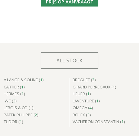
PRIJS OP AANVRAAGT
ALL STOCK
A.LANGE & SOHNE (
1
)
BREGUET (
2
)
CARTIER (
1
)
GIRARD PERREGAUX (
1
)
HERMES (
1
)
HEUER (
1
)
IWC (
3
)
LAVENTURE (
1
)
LEBOIS & CO (
1
)
OMEGA (
4
)
PATEK PHILIPPE (
2
)
ROLEX (
3
)
TUDOR (
1
)
VACHERON CONSTANTIN (
1
)