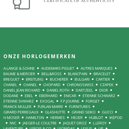
CERTIFICATE OF AUTHENTICITY
ONZE HORLOGEMERKEN
A.LANGE & SOHNE
AUDEMARS PIGUET
AUTRES MARQUES
BAUME & MERCIER
BELL&ROSS
BLANCPAIN
BRACELET
BREGUET
BREITLING
BUCHERER
BULGARI
CARTIER
CHANEL
CHANEL
CHOPARD
CHRONOSWISS
CZAPEK
DANIEL JEAN RICHARD
DANIEL ROTH
DARTZEEL
DIOR
DODANE
EBEL
EBERHARD
ENICAR
ETIENNE SCHWARZ
ETIENNE SHWARZ
EXOGAL
F.P.JOURNE
FORGET
FRANCK MULLER
FURLAN MARRI
FURNITURES
GIRARD PERREGAUX
GLASHUTTE
GRAND SEIKO
GUCCI
H MOSER
HAMILTON
HERMES
HEUER
HUBLOT
IKEPOD
IWC
JAEGER-LE COULTRE
JAQUET DROZ
L.LEROY
LAVENTURE
LEBOIS & CO
LEONIDAS
LEXUS
LIP