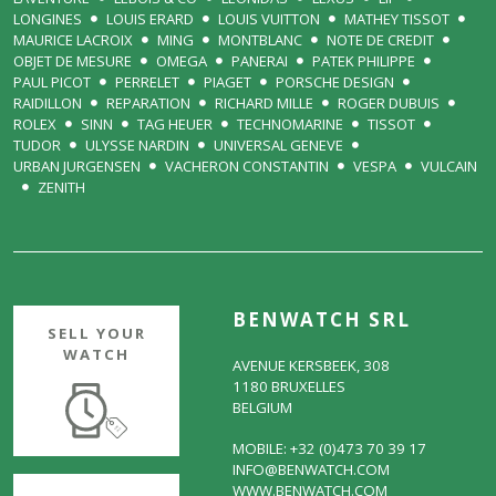
LONGINES
LOUIS ERARD
LOUIS VUITTON
MATHEY TISSOT
MAURICE LACROIX
MING
MONTBLANC
NOTE DE CREDIT
OBJET DE MESURE
OMEGA
PANERAI
PATEK PHILIPPE
PAUL PICOT
PERRELET
PIAGET
PORSCHE DESIGN
RAIDILLON
REPARATION
RICHARD MILLE
ROGER DUBUIS
ROLEX
SINN
TAG HEUER
TECHNOMARINE
TISSOT
TUDOR
ULYSSE NARDIN
UNIVERSAL GENEVE
URBAN JURGENSEN
VACHERON CONSTANTIN
VESPA
VULCAIN
ZENITH
BENWATCH SRL
SELL YOUR
WATCH
AVENUE KERSBEEK, 308
1180 BRUXELLES
BELGIUM
MOBILE: +32 (0)473 70 39 17
INFO@BENWATCH.COM
WWW.BENWATCH.COM