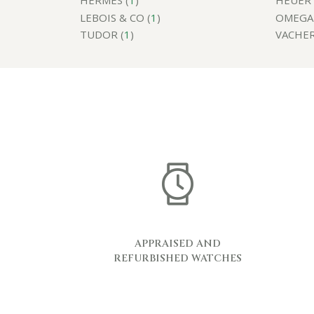
HERMES (
1
)
HEUER 
LEBOIS & CO (
1
)
OMEGA 
TUDOR (
1
)
VACHER
APPRAISED AND
REFURBISHED WATCHES