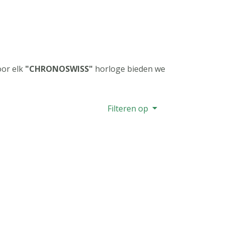
oor elk
"CHRONOSWISS"
horloge bieden we
Filteren op