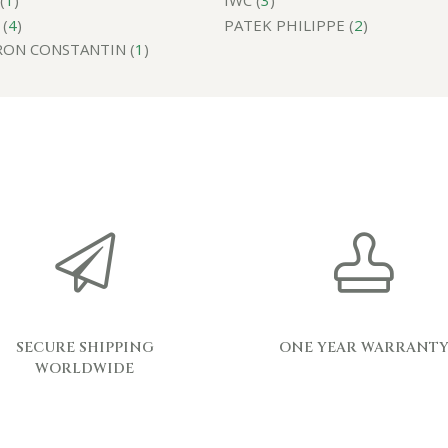
(
1
)
IWC (
3
)
(
4
)
PATEK PHILIPPE (
2
)
ON CONSTANTIN (
1
)
SECURE SHIPPING
ONE YEAR WARRANT
WORLDWIDE