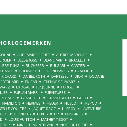
HORLOGEMERKEN
 SOHNE
AUDEMARS PIGUET
AUTRES MARQUES
ERCIER
BELL&ROSS
BLANCPAIN
BRACELET
BREITLING
BUCHERER
BULGARI
CARTIER
CHANEL
CHOPARD
CHRONOSWISS
CZAPEK
N RICHARD
DANIEL ROTH
DARTZEEL
DIOR
DODANE
EBERHARD
ENICAR
ETIENNE SCHWARZ
HWARZ
EXOGAL
F.P.JOURNE
FORGET
LLER
FURLAN MARRI
FURNITURES
RREGAUX
GLASHUTTE
GRAND SEIKO
GUCCI
HAMILTON
HERMES
HEUER
HUBLOT
IKEPOD
GER-LE COULTRE
JAQUET DROZ
L.LEROY
LAVENTURE
& CO
LEONIDAS
LEXUS
LIP
LONGINES
RD
LOUIS VUITTON
MATHEY TISSOT
ACROIX
MING
MONTBLANC
NOTE DE CREDIT