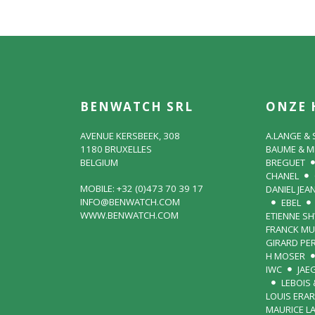
BENWATCH SRL
ONZE 
AVENUE KERSBEEK, 308
A.LANGE &
1180 BRUXELLES
BAUME & M
BELGIUM
BREGUET
CHANEL
MOBILE: +32 (0)473 70 39 17
DANIEL JEA
INFO@BENWATCH.COM
EBEL
WWW.BENWATCH.COM
ETIENNE S
FRANCK MU
GIRARD PE
H MOSER
IWC
JAE
LEBOIS 
LOUIS ERA
MAURICE L