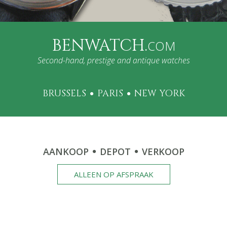
BENWATCH.
COM
Second-hand, prestige and antique watches
BRUSSELS
PARIS
NEW YORK
AANKOOP
DEPOT
VERKOOP
ALLEEN OP AFSPRAAK