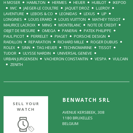
H MOSER
HAMILTON
HERMES
HEUER
HUBLOT
IKEPOD
IWC
JAEGER-LE COULTRE
JAQUET DROZ
L.LEROY
LAVENTURE
LEBOIS & CO
LEONIDAS
LEXUS
LIP
LONGINES
LOUIS ERARD
LOUIS VUITTON
MATHEY TISSOT
MAURICE LACROIX
MING
MONTBLANC
NOTE DE CREDIT
OBJET DE MESURE
OMEGA
PANERAI
PATEK PHILIPPE
PAUL PICOT
PERRELET
PIAGET
PORSCHE DESIGN
RAIDILLON
REPARATION
RICHARD MILLE
ROGER DUBUIS
ROLEX
SINN
TAG HEUER
TECHNOMARINE
TISSOT
TUDOR
ULYSSE NARDIN
UNIVERSAL GENEVE
URBAN JURGENSEN
VACHERON CONSTANTIN
VESPA
VULCAIN
ZENITH
BENWATCH SRL
SELL YOUR
WATCH
AVENUE KERSBEEK, 308
1180 BRUXELLES
BELGIUM