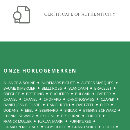
CERTIFICATE OF AUTHENTICITY
ONZE HORLOGEMERKEN
A.LANGE & SOHNE
AUDEMARS PIGUET
AUTRES MARQUES
BAUME & MERCIER
BELL&ROSS
BLANCPAIN
BRACELET
BREGUET
BREITLING
BUCHERER
BULGARI
CARTIER
CHANEL
CHANEL
CHOPARD
CHRONOSWISS
CZAPEK
DANIEL JEAN RICHARD
DANIEL ROTH
DARTZEEL
DIOR
DODANE
EBEL
EBERHARD
ENICAR
ETIENNE SCHWARZ
ETIENNE SHWARZ
EXOGAL
F.P.JOURNE
FORGET
FRANCK MULLER
FURLAN MARRI
FURNITURES
GIRARD PERREGAUX
GLASHUTTE
GRAND SEIKO
GUCCI