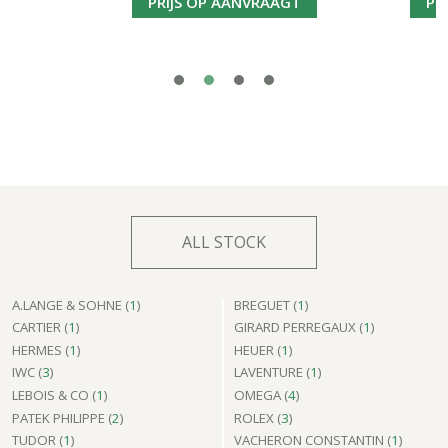
PRIJS OP AANVRAAGT
PRIJS
ALL STOCK
A.LANGE & SOHNE (
1
)
BREGUET (
1
)
CARTIER (
1
)
GIRARD PERREGAUX (
1
)
HERMES (
1
)
HEUER (
1
)
IWC (
3
)
LAVENTURE (
1
)
LEBOIS & CO (
1
)
OMEGA (
4
)
PATEK PHILIPPE (
2
)
ROLEX (
3
)
TUDOR (
1
)
VACHERON CONSTANTIN (
1
)