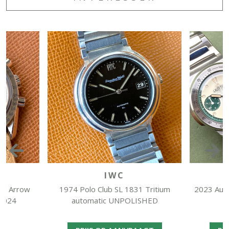
IWC
LA
Arrow
1974 Polo Club SL 1831 Tritium
2023 Automob
4
automatic UNPOLISHED