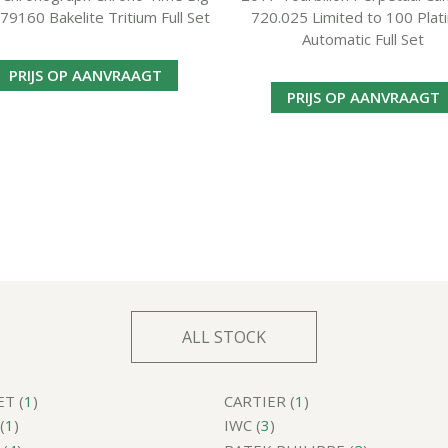
 79160 Bakelite Tritium Full Set
720.025 Limited to 100 Plat
Automatic Full Set
PRIJS OP AANVRAAGT
PRIJS OP AANVRAAGT
ALL STOCK
T (
1
)
CARTIER (
1
)
(
1
)
IWC (
3
)