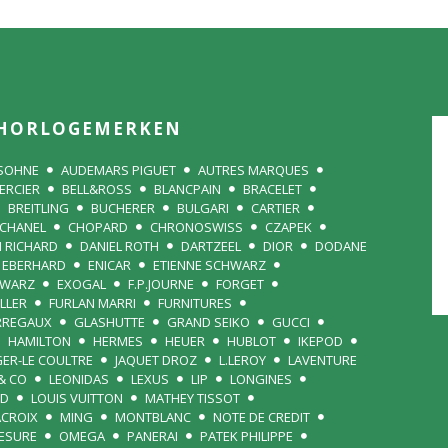
HORLOGEMERKEN
 SOHNE
AUDEMARS PIGUET
AUTRES MARQUES
ERCIER
BELL&ROSS
BLANCPAIN
BRACELET
BREITLING
BUCHERER
BULGARI
CARTIER
CHANEL
CHOPARD
CHRONOSWISS
CZAPEK
N RICHARD
DANIEL ROTH
DARTZEEL
DIOR
DODANE
EBERHARD
ENICAR
ETIENNE SCHWARZ
HWARZ
EXOGAL
F.P.JOURNE
FORGET
LLER
FURLAN MARRI
FURNITURES
RREGAUX
GLASHUTTE
GRAND SEIKO
GUCCI
HAMILTON
HERMES
HEUER
HUBLOT
IKEPOD
GER-LE COULTRE
JAQUET DROZ
L.LEROY
LAVENTURE
& CO
LEONIDAS
LEXUS
LIP
LONGINES
RD
LOUIS VUITTON
MATHEY TISSOT
ACROIX
MING
MONTBLANC
NOTE DE CREDIT
MESURE
OMEGA
PANERAI
PATEK PHILIPPE