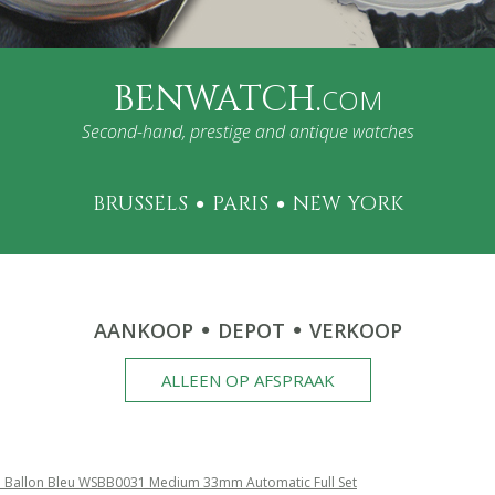
BENWATCH.
COM
Second-hand, prestige and antique watches
BRUSSELS
PARIS
NEW YORK
AANKOOP
DEPOT
VERKOOP
ALLEEN OP AFSPRAAK
 Ballon Bleu WSBB0031 Medium 33mm Automatic Full Set