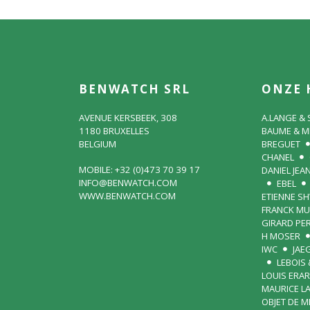
BENWATCH SRL
ONZE 
AVENUE KERSBEEK, 308
A.LANGE &
1180 BRUXELLES
BAUME & M
BELGIUM
BREGUET
CHANEL
MOBILE: +32 (0)473 70 39 17
DANIEL JEA
INFO@BENWATCH.COM
EBEL
WWW.BENWATCH.COM
ETIENNE S
FRANCK MU
GIRARD PE
H MOSER
IWC
JAE
LEBOIS 
LOUIS ERA
MAURICE L
OBJET DE 