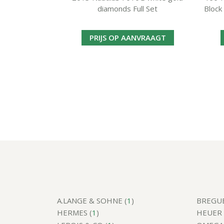
diamonds Full Set
Block
PRIJS OP AANVRAAGT
A.LANGE & SOHNE (
1
)
BREGUE
HERMES (
1
)
HEUER 