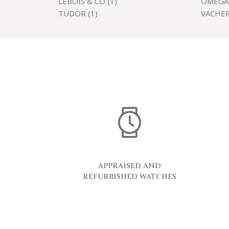
LEBOIS & CO (
1
)
OMEGA 
TUDOR (
1
)
VACHER
APPRAISED AND
REFURBISHED WATCHES